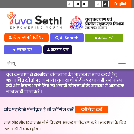
English
अ-
अ
अ+
अ
अ
खेल स्पर्धा पंजीयन
AI Search
पंजीयन करें
लॉगिन करें
योजनाएं खोजें
मेन्यू
युवा कल्याण से सम्बंधित योजनाओ की जानकारी प्राप्त करने हेतु
अप्रमाणित स्रोतों पर न जाये | युवा साथी पोर्टल पर आज ही पंजीकरण
करें और केवल अपने लिए लाभकारी योजनाओ के सम्बन्ध में आवश्यक
जानकारी प्राप्त करे |
यदि पहले से पंजीकृत है तो लॉगिन करें
लॉगिन करें
नाम और मोबाइल नंबर जैसे विवरण भरकर पंजीकरण करें | सत्यापन के लिए
एक ओटीपी प्राप्त होगा।