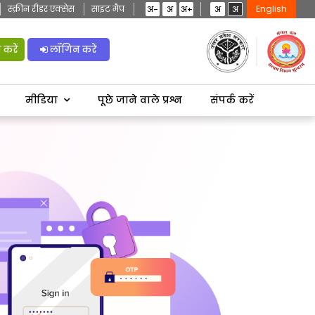
स्क्रीन रीडर एक्सेस
साइट मैप
English
अ-
अ
अ+
अ
अ
करें
लॉगिन करें
मीडिया
पूछे जाने वाले प्रश्न
संपर्क करें