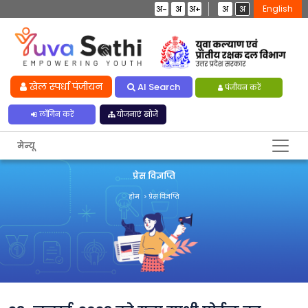
English
अ-
अ
अ+
अ
अ
खेल स्पर्धा पंजीयन
AI Search
पंजीयन करें
लॉगिन करें
योजनाएं खोजें
मेन्यू
प्रेस विज्ञप्ति
होम
प्रेस विज्ञप्ति