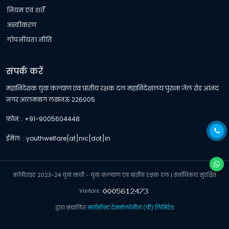
नियम एवं शर्तें
अस्वीकरण
गोपनीयता नीति
संपर्क करें
महानिदेशक युवा कल्याण एवं प्रांतीय रक्षक दल महानिदेशालय पुराना जेल रोड आनंद
नगर आलमबाग लखनऊ 226005
फ़ोन: : +91-9005604448
ईमेल: : youthwelfare[at]nic[dot]in
कॉपीराइट 2023-24 युवा साथी - युवा कल्याण एवं प्रांतीय रक्षक दल | सर्वाधिकार सुरक्षित
Visitors:
द्वारा संचालित
मार्गसॉफ्ट टेक्नोलॉजीज (पी) लिमिटेड