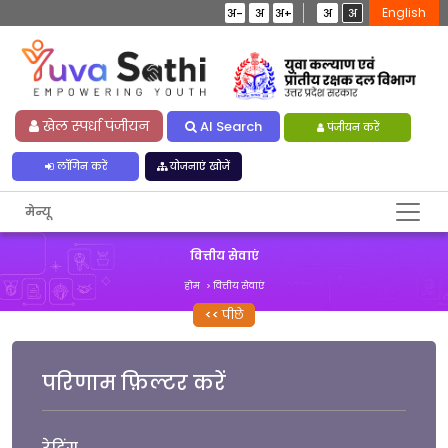
English
अ-
अ
अ+
अ
अ
खेल स्पर्धा पंजीयन
AI Search
पंजीयन करें
लॉगिन करें
योजनाएं खोजें
मेन्यू
वित्तीय सेवाएं
होम
वित्तीय सेवाएं
पीछे
परिणाम फ़िल्टर करें
रेटिंग