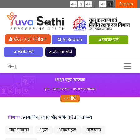
English
अ-
अ
अ+
अ
अ
खेल स्पर्धा पंजीयन
AI Search
पंजीयन करें
लॉगिन करें
योजनाएं खोजें
मेन्यू
शिक्षा ऋण योजना
होम
वित्तीय सेवाएं
शिक्षा ऋण योजना
पीछे
विभाग :
सामाजिक न्याय और अधिकारिता मंत्रालय
केंद्र सरकार
शहरी
ऑनलाइन
कर्मचारी