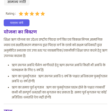
सामान्य जाति
Rating :
पात्रता जांचें
योजना का विवरण
शिक्षा ऋण योजना का उद्देश्य राष्ट्रीय पिछड़ा वर्ग वित्त एवं विकास निगम ,सामाजिक
न्याय एवं सशक्तिकरण मंत्रालय द्वारा पिछड़ा वर्ग के छात्रो को सक्षम प्राधिकारी द्वारा
अनुमोदित स्नातक एवं उच्च स्तर पर व्यवसायिक/तकनीकी शिक्षा प्राप्त करने हेतु ऋण
उपलब्ध कराना है|
ऋण स्थगन अवधि:चैनेल भागीदारो हेतु ऋण स्थगन अवधि किसी भी अवधि के
पाठ्यक्रम के लिए ५ वर्ष है|
ऋण का पुनर्भुगतान : ऋण स्थगन अवधि ५ वर्ष के पश्चात अधिकतम पुनर्भुगतान
अवधि 10 वर्ष होगी|
ऋण का समय पूर्व भुगतान : ऋण का पुनर्भुगतान प्रारंभ होने के पश्चात लाभार्थी
कभी भी सम्पूर्ण धनराशी का भुगतान कर सकता है| समय पूर्व भुगतान पर कोई
अतिरिक्त धनराशि देय नहीं होगी|