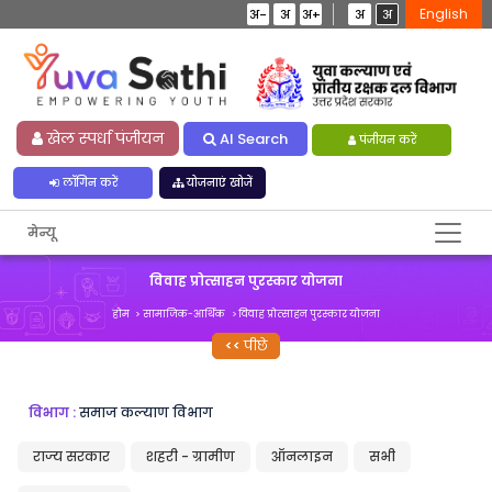
English
अ-
अ
अ+
अ
अ
खेल स्पर्धा पंजीयन
AI Search
पंजीयन करें
लॉगिन करें
योजनाएं खोजें
मेन्यू
विवाह प्रोत्साहन पुरस्कार योजना
होम
सामाजिक-आर्थिक
विवाह प्रोत्साहन पुरस्कार योजना
पीछे
विभाग :
समाज कल्याण विभाग
राज्य सरकार
शहरी - ग्रामीण
ऑनलाइन
सभी