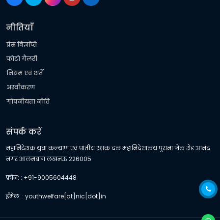
नीतियाँ
प्रेस विज्ञप्ति
फोटो गैलरी
नियम एवं शर्तें
अस्वीकरण
गोपनीयता नीति
संपर्क करें
महानिदेशक युवा कल्याण एवं प्रांतीय रक्षक दल महानिदेशालय पुराना जेल रोड आनंद
नगर आलमबाग लखनऊ 226005
फ़ोन: : +91-9005604448
ईमेल: : youthwelfare[at]nic[dot]in