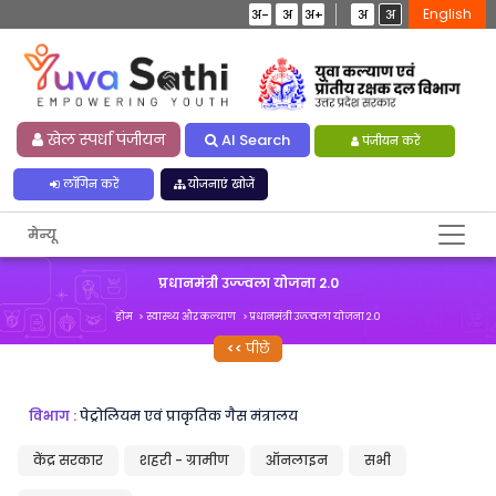
English
अ-
अ
अ+
अ
अ
खेल स्पर्धा पंजीयन
AI Search
पंजीयन करें
लॉगिन करें
योजनाएं खोजें
मेन्यू
प्रधानमंत्री उज्ज्वला योजना 2.0
होम
स्वास्थ्य और कल्याण
प्रधानमंत्री उज्ज्वला योजना 2.0
पीछे
विभाग :
पेट्रोलियम एवं प्राकृतिक गैस मंत्रालय
केंद्र सरकार
शहरी - ग्रामीण
ऑनलाइन
सभी