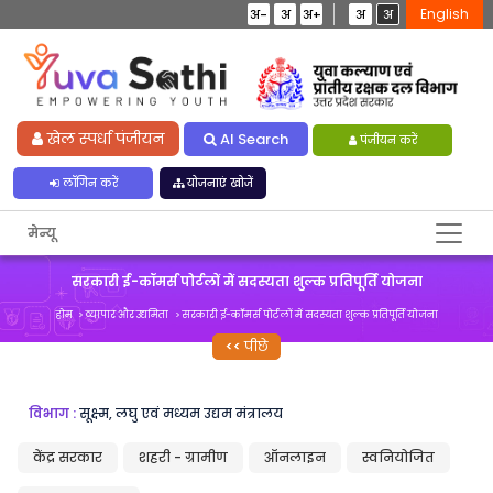
English
अ-
अ
अ+
अ
अ
खेल स्पर्धा पंजीयन
AI Search
पंजीयन करें
लॉगिन करें
योजनाएं खोजें
मेन्यू
सरकारी ई-कॉमर्स पोर्टलों में सदस्यता शुल्क प्रतिपूर्ति योजना
होम
व्यापार और उद्यमिता
सरकारी ई-कॉमर्स पोर्टलों में सदस्यता शुल्क प्रतिपूर्ति योजना
पीछे
विभाग :
सूक्ष्म, लघु एवं मध्यम उद्यम मंत्रालय
केंद्र सरकार
शहरी - ग्रामीण
ऑनलाइन
स्वनियोजित