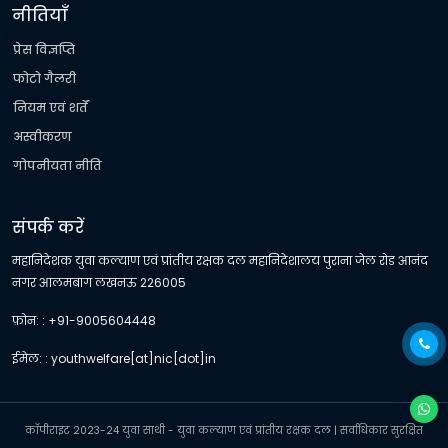
नीतियाँ
प्रेस विज्ञप्ति
फोटो गैलरी
नियम एवं शर्तें
अस्वीकरण
गोपनीयता नीति
संपर्क करें
महानिदेशक युवा कल्याण एवं प्रांतीय रक्षक दल महानिदेशालय पुराना जेल रोड आनंद
नगर आलमबाग लखनऊ 226005
फ़ोन: : +91-9005604448
ईमेल: : youthwelfare[at]nic[dot]in
कॉपीराइट 2023-24 युवा साथी - युवा कल्याण एवं प्रांतीय रक्षक दल | सर्वाधिकार सुरक्षित