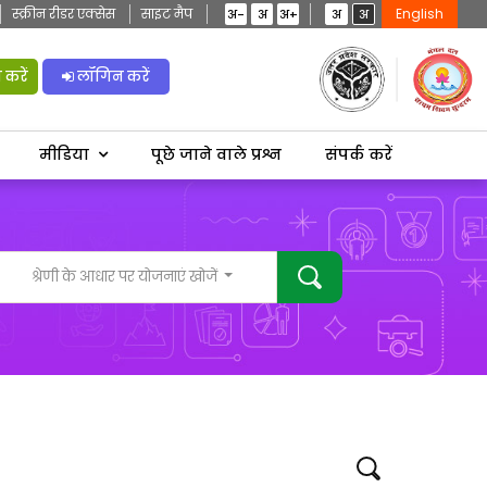
स्क्रीन रीडर एक्सेस
साइट मैप
English
अ-
अ
अ+
अ
अ
करें
लॉगिन करें
मीडिया
पूछे जाने वाले प्रश्न
संपर्क करें
श्रेणी के आधार पर योजनाएं खोजें