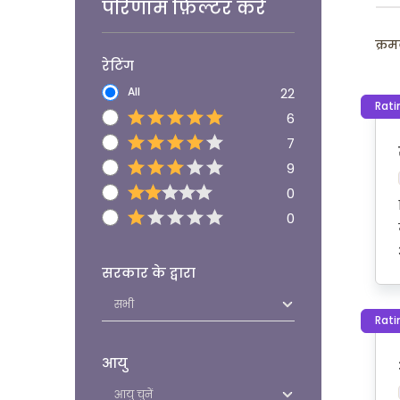
परिणाम फ़िल्टर करें
क्रम
रेटिंग
All
22
Rati
6
7
9
0
0
सरकार के द्वारा
Rati
आयु