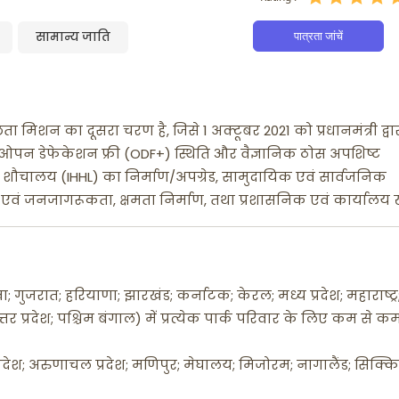
पात्रता जांचें
सामान्य जाति
 मिशन का दूसरा चरण है, जिसे 1 अक्टूबर 2021 को प्रधानमंत्री द्वा
% ओपन डेफेकेशन फ्री (ODF+) स्थिति और वैज्ञानिक ठोस अपशिष्ट
त गृह शौचालय (IHHL) का निर्माण/अपग्रेड, सामुदायिक एवं सार्वजनिक
 एवं जनजागरूकता, क्षमता निर्माण, तथा प्रशासनिक एवं कार्यालय ख
ोवा; गुजरात; हरियाणा; झारखंड; कर्नाटक; केरल; मध्य प्रदेश; महाराष्ट्र
तर प्रदेश; पश्चिम बंगाल) में प्रत्येक पार्क परिवार के लिए कम से क
ल प्रदेश; अरुणाचल प्रदेश; मणिपुर; मेघालय; मिजोरम; नागालैंड; सिक्क