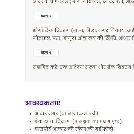
आवेदक प्रोफ़ाइल (नाम, मोबाइल, ईमेल, पता, आईडी प
चरण 3
भौगोलिक विवरण (राज्य, जिला, नगर निकाय, वार
मोबाइल, पता, मौजूदा शौचालय की स्थिति, आधार लिं
चरण 4
सबमिट करें; एक आवेदन संख्या और बैंक विवरण के स
आवश्यकताएं
आधार नंबर (या नामांकन पर्ची)।
बैंक खाता विवरण (पासबुक का प्रथम पृष्ठ)।
पासपोर्ट आकार की स्कैन की गई फोटो।