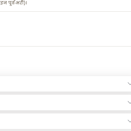
 पूर्व‑भरी)।