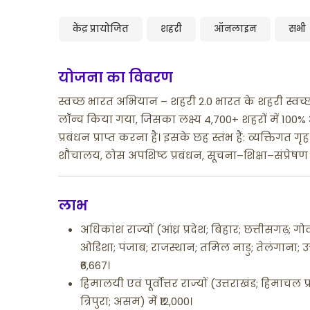
केंद्र प्रायोजित
शहरी
ऑनलाइन
सभी
योजना का विवरण
स्वच्छ भारत अभियान – शहरी 2.0 भारत के शहरी स्वच्छता
लॉन्च किया गया, जिसका लक्ष्य 4,700+ शहरों में 100
प्रबंधन प्राप्त करना है। इसके छह स्तंभ हैं: व्यक्तिग
शौचालय, ठोस अपशिष्ट प्रबंधन, सूचना–शिक्षा–संप्रेषण
लाभ
अधिकांश राज्यों (आंध्र प्रदेश; बिहार; छत्तीसगढ़; ग
ओडिशा; पंजाब; राजस्थान; तमिल नाडु; तेलंगाना; उत्
₹6,667।
हिमालयी एवं पूर्वोत्तर राज्यों (उत्तराखंड; हिमाच
त्रिपुरा; असम) में ₹12,000।